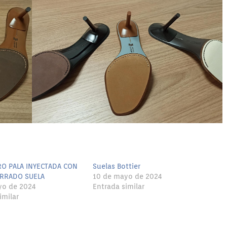
RO PALA INYECTADA CON
Suelas Bottier
RRADO SUELA
10 de mayo de 2024
yo de 2024
Entrada similar
imilar