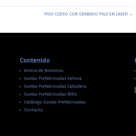
PISO CUERO CON GRABADO PALA EN LÁSER
→
Contenido
Acerca de Nosotros
Suelas Prefabricadas Señora
Suelas Prefabricadas Caballero
Suelas Prefabricadas Niño
Catálogo Suelas Prefabricadas
Contacto