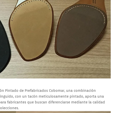
acón Pintado de Prefabricados Cobomar, una combinación
istinguido, con un tacón meticulosamente pintado, aporta una
 para fabricantes que buscan diferenciarse mediante la calidad
colecciones.