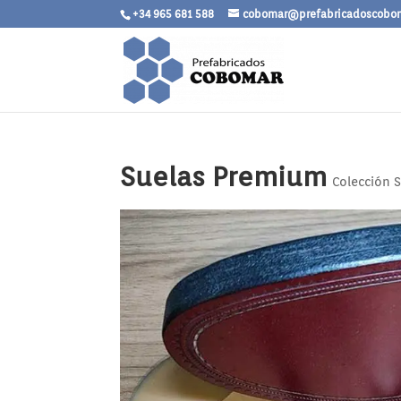
+34 965 681 588
cobomar@prefabricadoscobo
Suelas Premium
Colección 